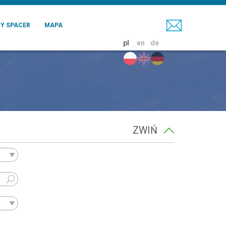
Y SPACER
MAPA
pl
en
de
ZWIŃ