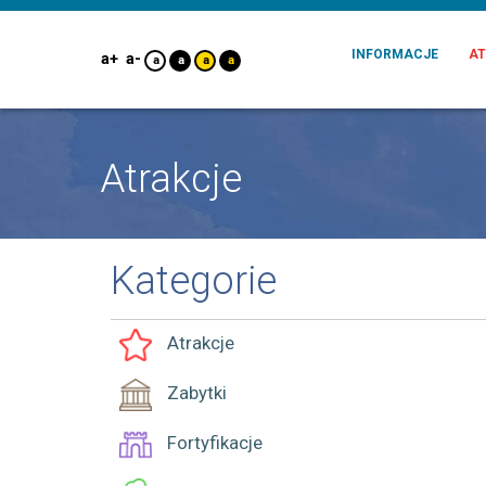
INFORMACJE
AT
a+
a-
a
a
a
a
Atrakcje
Kategorie
Atrakcje
Zabytki
Fortyfikacje