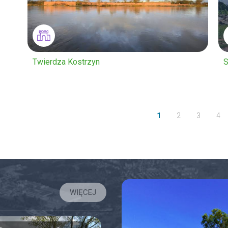
Twierdza Kostrzyn
S
1
2
3
4
WIĘCEJ