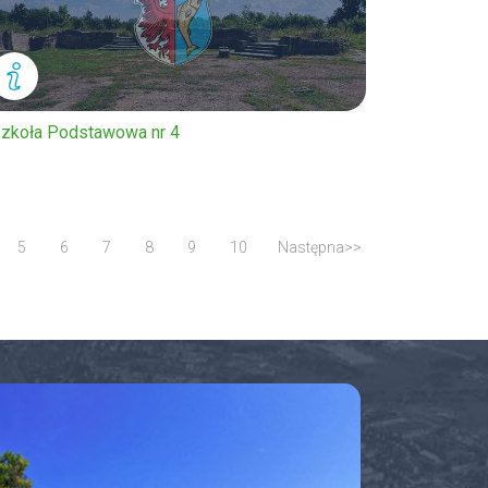
zkoła Podstawowa nr 4
5
6
7
8
9
10
Następna>>