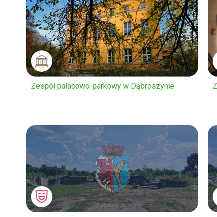
Zespół pałacowo-parkowy w Dąbroszynie
Z