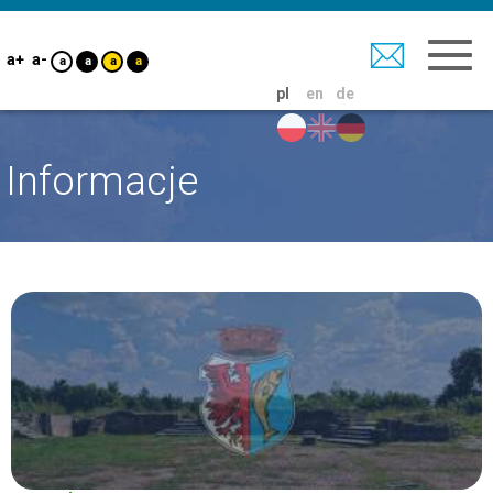
a+
a-
a
a
a
a
pl
en
de
Informacje