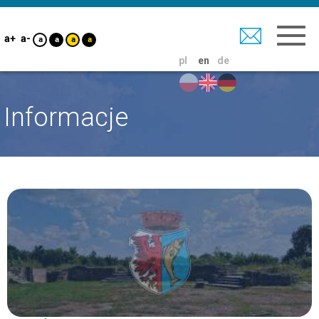
a+
a-
a
a
a
a
pl
en
de
Informacje